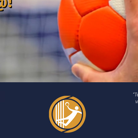
@!
“T
v